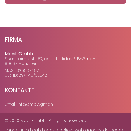
FIRMA
Movit Gmbh
Elsenheimerstr. 67, c/o interfides StB-GmbH
80687 München
MwSt: 326567487
USt-ID: 29/448/32342
KONTAKTE
Email:
info@movi.gmbh
© 2020 Movit GmbH | All rights reserved.
impressum
|
agb
|
cookie policy
|
web agency: datacode