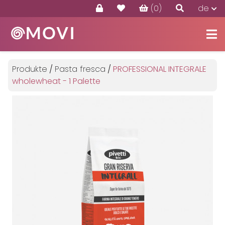
(0)
de
Produkte
Angebote
Produkte
/
Pasta fresca
/
PROFESSIONAL INTEGRALE
Kontakte
wholewheat - 1 Palette