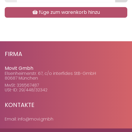
füge zum warenkorb hinzu
FIRMA
Movit Gmbh
Elsenheimerstr. 67, c/o interfides StB-GmbH
80687 München
MwSt: 326567487
USt-ID: 29/448/32342
KONTAKTE
Email:
info@movi.gmbh