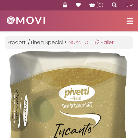
(0)
it
Prodotti
Offerte
Prodotti
/
Linea Special
/
INCANTO - 1/2 Pallet
Contatti