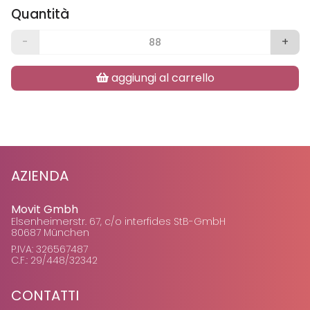
Quantità
-
+
aggiungi al carrello
AZIENDA
Movit Gmbh
Elsenheimerstr. 67, c/o interfides StB-GmbH
80687 München
P.IVA: 326567487
C.F.: 29/448/32342
CONTATTI