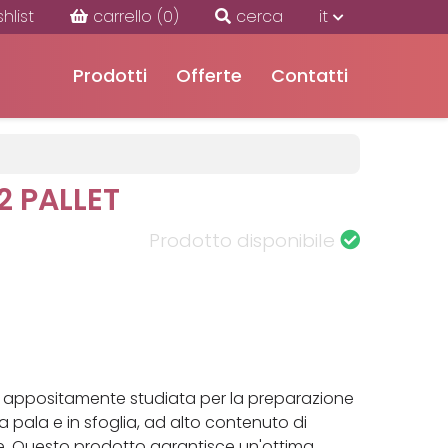
shlist
carrello
(0)
cerca
it
Prodotti
Offerte
Contatti
2 PALLET
Prodotto disponibile
a appositamente studiata per la preparazione
la pala e in sfoglia, ad alto contenuto di
ne. Questo prodotto garantisce un'ottima