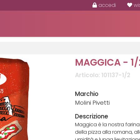
accedi
wi
MAGGICA - 1/
Articolo: 101137-1/2
Marchio
Molini Pivetti
Descrizione
Maggica è la nostra farin
della pizza alla romana, al
umidità e lunga lievitazio