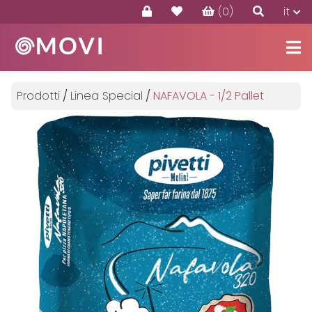
(0)
it
Prodotti
Offerte
Prodotti
/
Linea Special
/
NAFAVOLA - 1/2 Pallet
Contatti