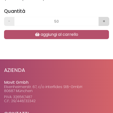
Quantità
-
+
aggiungi al carrello
AZIENDA
Movit Gmbh
Elsenheimerstr. 67, c/o interfides StB-GmbH
80687 München
P.IVA: 326567487
C.F.: 29/448/32342