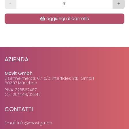
-
+
aggiungi al carrello
AZIENDA
Movit Gmbh
Elsenheimerstr. 67, c/o interfides StB-GmbH
80687 München
P.IVA: 326567487
C.F.: 29/448/32342
CONTATTI
Email:
info@movi.gmbh