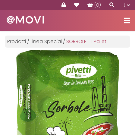
(0)
it
Prodotti
Offerte
Prodotti
/
Linea Special
/
SORBOLE - 1 Pallet
Contatti