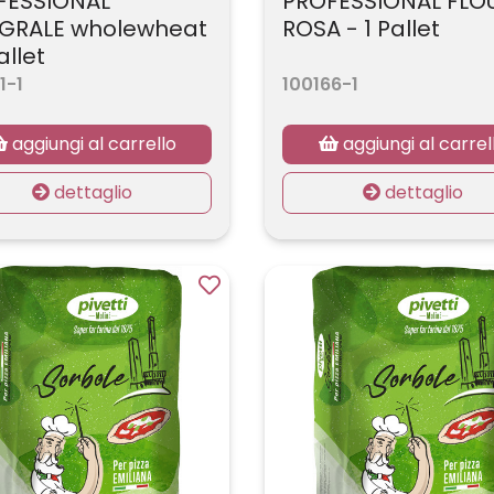
FESSIONAL
PROFESSIONAL FLO
EGRALE wholewheat
ROSA - 1 Pallet
allet
1-1
100166-1
aggiungi al carrello
aggiungi al carrel
dettaglio
dettaglio