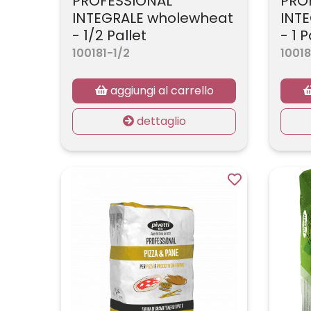
PROFESSIONAL
PRO
INTEGRALE wholewheat
INT
- 1/2 Pallet
- 1 P
100181-1/2
10018
aggiungi al carrello
dettaglio