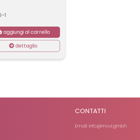
6-1
aggiungi al carrello
dettaglio
CONTATTI
Email:
info@movi.gmbh