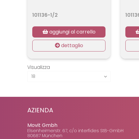
101136-1/2
10113
aggiungi al carrello
dettaglio
Visualizza
AZIENDA
Movit Gmbh
Elsenheimerstr. 67, c/o interfides StB-GmbH
80687 München