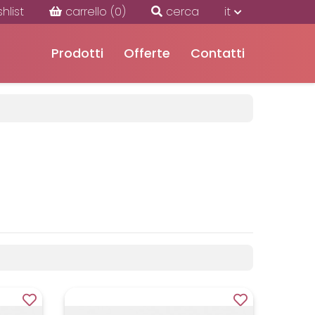
shlist
carrello
(0)
cerca
it
Prodotti
Offerte
Contatti